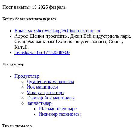
Пост вакыты: 13-2025 февраль
Безнең белән элемтәгә керегез
Email: sxjxshenweisong@chinatruck.com.cn
Адрес: Шанки проспекты, Джин Вей индустриаль парк,
Сиан Эконмик һәм Технология үсеш зонасы, Сиана,
Китай.
Телефон: +86 17782538960
Продуктлар
Продуктлар
Думпер йөк машинасы
Йөк машинасы
Махсус транспорт
Трактор йөк машинасы
Запчастьлар
Шакман өлешләре
Инженер техникасы
Тиз сылтамалар