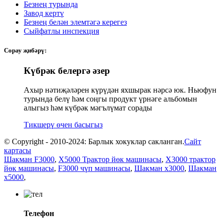
Безнең турында
Завод кертү
Безнең белән элемтәгә керегез
Сыйфатлы инспекция
Сорау җибәрү:
Күбрәк белергә әзер
Ахыр нәтиҗәләрен күрүдән яхшырак нәрсә юк. Ньюфун
турында белү һәм соңгы продукт үрнәге альбомын
алыгыз һәм күбрәк мәгълүмат сорады
Тикшерү өчен басыгыз
© Copyright - 2010-2024: Барлык хокуклар сакланган.
Сайт
картасы
Шакман F3000
,
X5000 Трактор йөк машинасы
,
X3000 трактор
йөк машинасы
,
F3000 чүп машинасы
,
Шакман x3000
,
Шакман
x5000
,
Телефон