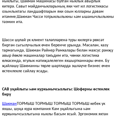
ныклыгы, Шакман машинасы булган ныклык авырлык
китерә. Савыт мәйданчыкларының яки ​​чит ил логистикасы
озынлыктагы ландшафтларын яки озын юлларны дәвам
итәмме,
Шакман
Часси тотрыклылыкны һәм ышанычлылыкны
тәэмин итә.
Шасси шулай ук ​​клиент таләпләренә туры килергә рөхсәт
биргән сыгылучылык өчен беренче урында. Мәсәлән, казу
тармагында, Шакман Райнер Рамкалары белән махсус рәнҗү
авыр йөкле машиналар тәкъдим итә, чөнки логистика
өлкәсендә, ягулык нәтиҗәлелеген яхшыртканнары өчен. Бу
җайлашу Шакманны төрле шартларда эшләүче бизнес өчен
өстенлекле сайлау ясады.
CAB уңайлыгы һәм куркынычсызлыгы: Шоферны өстенлек
бирү
Шакман
ТОРМЫШ ТОРМЫШ ТОРМЫШ ТОРМЫШ кебек үк
яхшы, шуңа күрә компания Кам уңайлыгына һәм
куркынычсызлыгына ныклы басым ясый. Эргономик яктан