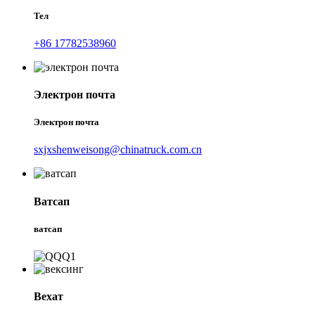
Тел
+86 17782538960
Электрон почта
Электрон почта
sxjxshenweisong@chinatruck.com.cn
Ватсап
ватсап
Вехат