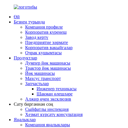
Өй
Безнең турында
Компания профиле
Корпоратив күренеш
Завод кертү
Предприятие хөрмәте
Корпоратив вакыйгалар
Очрак кушымтасы
Продуктлар
Думпер йөк машинасы
Трактор йөк машинасы
Йөк машинасы
Махсус транспорт
Запчастьлар
Инженер техникасы
Шакман өлешләре
Алжир өчен эксклюзив
Сату биргәннән соң
Сыйфатлы инспекция
Хезмәт күрсәтү консультация
Яңалыклар
Компания яңалыклары