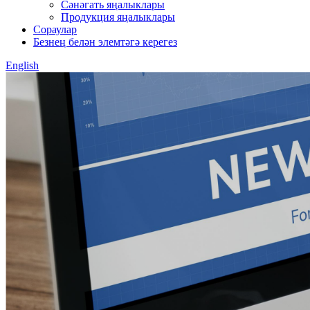
Сәнәгать яңалыклары
Продукция яңалыклары
Сораулар
Безнең белән элемтәгә керегез
English