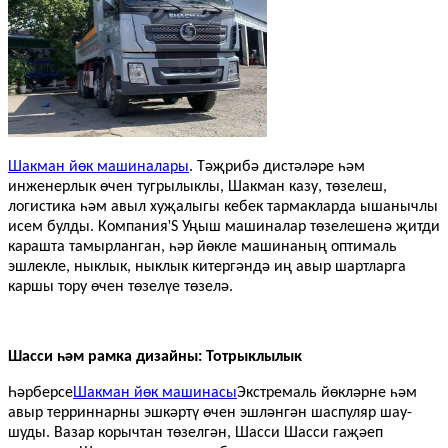
Шакман йөк машиналары
. Тәҗрибә дистәләре һәм
инженерлык өчен тугрылыклы, Шакман казу, төзелеш,
логистика һәм авыл хуҗалыгы кебек тармакларда ышанычлы
'
исем булды. Компания
S Уңыш машиналар төзелешенә җитди
карашта тамырланган, һәр йөкле машинаның оптималь
эшлекле, ныклык, ныклык китергәндә иң авыр шартларга
каршы тору өчен төзелүе төзелә.
Шасси һәм рамка дизайны: Тотрыклылык
Һәрберсе
Шакман йөк машинасы
Экстремаль йөкләрне һәм
авыр терриннарны эшкәртү өчен эшләнгән шаспуляр шау-
шуды. Вазар корычтан төзелгән, Шасси Шасси гаҗәеп