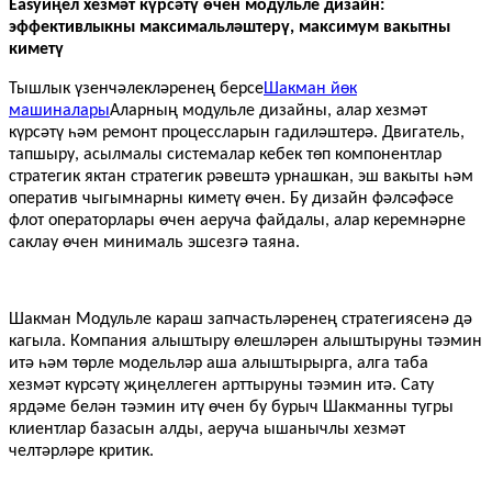
Easyиңел хезмәт күрсәтү өчен модульле дизайн:
эффективлыкны максимальләштерү, максимум вакытны
киметү
Тышлык үзенчәлекләренең берсе
Шакман йөк
машиналары
Аларның модульле дизайны, алар хезмәт
күрсәтү һәм ремонт процессларын гадиләштерә. Двигатель,
тапшыру, асылмалы системалар кебек төп компонентлар
стратегик яктан стратегик рәвештә урнашкан, эш вакыты һәм
оператив чыгымнарны киметү өчен. Бу дизайн фәлсәфәсе
флот операторлары өчен аеруча файдалы, алар керемнәрне
саклау өчен минималь эшсезгә таяна.
Шакман
Модульле караш запчастьләренең стратегиясенә дә
кагыла. Компания алыштыру өлешләрен алыштыруны тәэмин
итә һәм төрле модельләр аша алыштырырга, алга таба
хезмәт күрсәтү җиңеллеген арттыруны тәэмин итә. Сату
ярдәме белән тәэмин итү өчен бу бурыч Шакманны тугры
клиентлар базасын алды, аеруча ышанычлы хезмәт
челтәрләре критик.