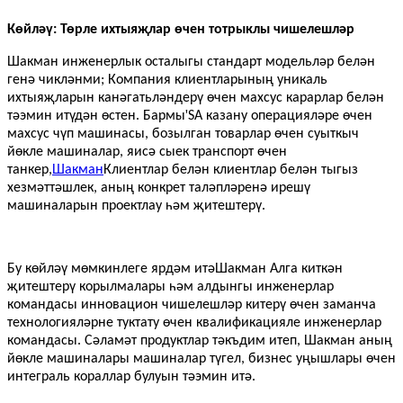
Көйләү: Төрле ихтыяҗлар өчен тотрыклы чишелешләр
Шакман
инженерлык осталыгы стандарт модельләр белән
генә чикләнми; Компания клиентларының уникаль
ихтыяҗларын канәгатьләндерү өчен махсус карарлар белән
'
тәэмин итүдән өстен. Бармы
SA казану операцияләре өчен
махсус чүп машинасы, бозылган товарлар өчен суыткыч
йөкле машиналар, яисә сыек транспорт өчен
танкер,
Шакман
Клиентлар белән клиентлар белән тыгыз
хезмәттәшлек, аның конкрет таләпләренә ирешү
машиналарын проектлау һәм җитештерү.
Бу көйләү мөмкинлеге ярдәм итә
Шакман
Алга киткән
җитештерү корылмалары һәм алдынгы инженерлар
командасы инновацион чишелешләр китерү өчен заманча
технологияләрне туктату өчен квалификацияле инженерлар
командасы. Сәламәт продуктлар тәкъдим итеп, Шакман аның
йөкле машиналары машиналар түгел, бизнес уңышлары өчен
интеграль кораллар булуын тәэмин итә.