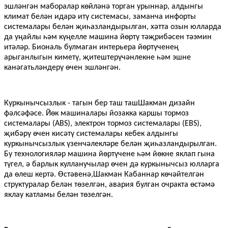
эшләнгән маборалар көйләнә торган урыннар, алдынгы
климат белән идарә итү системасы, заманча инфорты
системалары белән җиһазландырылган, хәтта озын юлларда
да уңайлы һәм күңелле машина йөртү тәҗрибәсен тәэмин
итәләр. Биональ булмаган интерьера йөртүченең
арыганлыгын киметү, җитештерүчәнлекне һәм эшне
канәгатьләндерү өчен эшләнгән.
Куркынычсызлык - тагын бер таш таш
Шакман
дизайн
фәлсәфәсе. Йөк машиналары йозакка каршы тормоз
системалары (ABS), электрон тормоз системалары (EBS),
җибәрү өчен кисәтү системалары кебек алдынгы
куркынычсызлык үзенчәлекләре белән җиһазландырылган.
Бу технологияләр машина йөртүчене һәм йөкне яклап гына
түгел, ә барлык кулланучылар өчен дә куркынычсыз юлларга
да өлеш кертә. Өстәвенә,
Шакман
Кабаннар көчәйтелгән
структуралар белән төзелгән, авария булган очракта өстәмә
яклау катламы белән төзелгән.