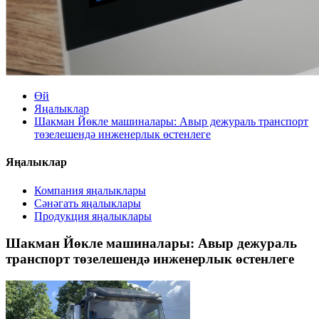
Өй
Яңалыклар
Шакман Йөкле машиналары: Авыр дежураль транспорт
төзелешендә инженерлык өстенлеге
Яңалыклар
Компания яңалыклары
Сәнәгать яңалыклары
Продукция яңалыклары
Шакман Йөкле машиналары: Авыр дежураль
транспорт төзелешендә инженерлык өстенлеге