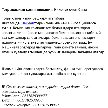
Тотрыклылык һәм инновация: Киләчәк өчен бина
Тотрыклылык һәм башкару игътибары
нигезендә,
Шакман
тотрыклылыкка һәм инновацияләргә
тугры. Компания компаниясе белән идарә итә торган
экологик чиста йөкле машиналар белән эшләнгән табигый
газ һәм электр саклагычлары белән эшләнгән, чистарту
ихтыяҗы - чиста энергия чишелешләренә ихтыяҗ. Бу
машиналар углерод чыгаруны генә киметә алмый, ләкин
ягулык куллану ягыннан да зур чыгымнарны тәкъдим итәләр.
Шакман
Инновацияләргә багышлау, фәнни-тикшеренүләргә
һәм үсеш алган хуҗаларга алга таба ачык күренә
t.
F Сез кызыксынасыз, сез турыдан-туры безнең белән
I
элемтәгә керә аласыз.
WhatsApp: +8617829390655
Вехат: +8617
82538960
7
Телефон номеры: +8617782538960