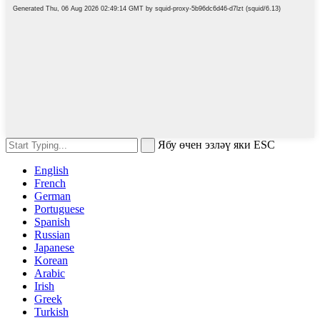
Ябу өчен эзләү яки ESC
English
French
German
Portuguese
Spanish
Russian
Japanese
Korean
Arabic
Irish
Greek
Turkish