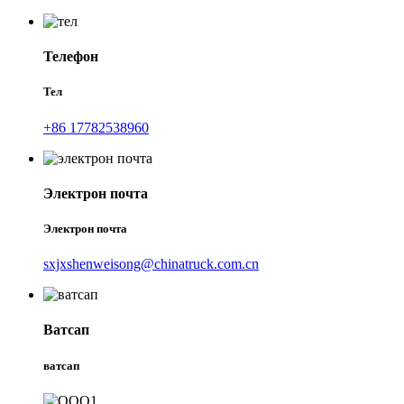
Телефон
Тел
+86 17782538960
Электрон почта
Электрон почта
sxjxshenweisong@chinatruck.com.cn
Ватсап
ватсап