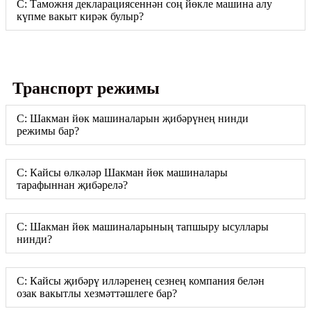
С: Таможня декларациясеннән соң йөкле машина алу
күпме вакыт кирәк булыр?
Транспорт режимы
С: Шакман йөк машиналарын җибәрүнең нинди
режимы бар?
С: Кайсы өлкәләр Шакман йөк машиналары
тарафыннан җибәрелә?
С: Шакман йөк машиналарының тапшыру ысуллары
нинди?
С: Кайсы җибәрү илләренең сезнең компания белән
озак вакытлы хезмәттәшлеге бар?