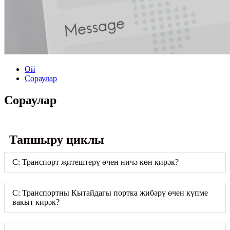
Өй
Сораулар
Сораулар
Тапшыру циклы
С: Транспорт җитештерү өчен ничә көн кирәк?
С: Транспортны Кытайдагы портка җибәрү өчен күпме
вакыт кирәк?