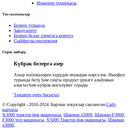
Инженер техникасы
Тиз сылтамалар
Безнең турында
Завод кертү
Безнең белән элемтәгә керегез
Сыйфатлы инспекция
Сорау җибәрү:
Күбрәк белергә әзер
Ахыр нәтиҗәләрен күрүдән яхшырак нәрсә юк. Ньюфун
турында белү һәм соңгы продукт үрнәге альбомын
алыгыз һәм күбрәк мәгълүмат сорады
Тикшерү өчен басыгыз
© Copyright - 2010-2024: Барлык хокуклар сакланган.
Сайт
картасы
X3000 трактор йөк машинасы
,
Шакман x5000
,
Шакман F3000
,
F3000 чүп машинасы
,
X5000 Трактор йөк машинасы
,
Шакман
x3000
,