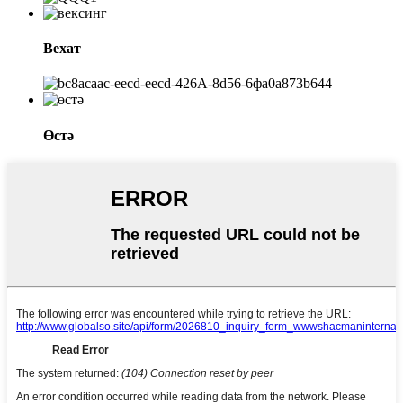
Вехат
Өстә