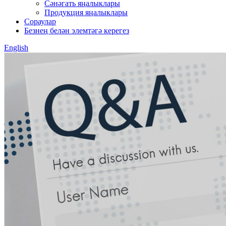
Сәнәгать яңалыклары
Продукция яңалыклары
Сораулар
Безнең белән элемтәгә керегез
English