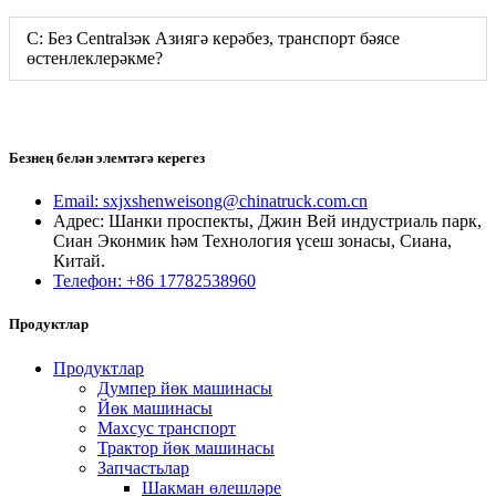
С: Без Centralзәк Азиягә керәбез, транспорт бәясе
өстенлеклерәкме?
Безнең белән элемтәгә керегез
Email: sxjxshenweisong@chinatruck.com.cn
Адрес: Шанки проспекты, Джин Вей индустриаль парк,
Сиан Эконмик һәм Технология үсеш зонасы, Сиана,
Китай.
Телефон: +86 17782538960
Продуктлар
Продуктлар
Думпер йөк машинасы
Йөк машинасы
Махсус транспорт
Трактор йөк машинасы
Запчастьлар
Шакман өлешләре