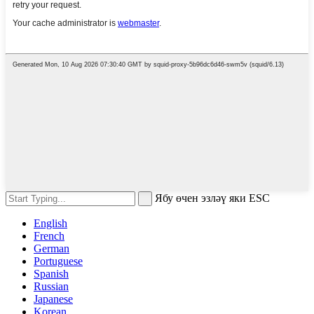
Ябу өчен эзләү яки ESC
English
French
German
Portuguese
Spanish
Russian
Japanese
Korean