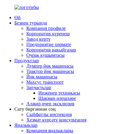
Өй
Безнең турында
Компания профиле
Корпоратив күренеш
Завод кертү
Предприятие хөрмәте
Корпоратив вакыйгалар
Очрак кушымтасы
Продуктлар
Думпер йөк машинасы
Трактор йөк машинасы
Йөк машинасы
Махсус транспорт
Запчастьлар
Инженер техникасы
Шакман өлешләре
Алжир өчен эксклюзив
Сату биргәннән соң
Сыйфатлы инспекция
Хезмәт күрсәтү консультация
Яңалыклар
Компания яңалыклары