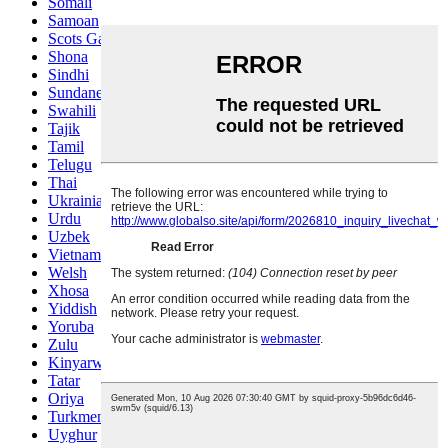
Somali
Samoan
Scots Gaelic
Shona
Sindhi
Sundanese
Swahili
Tajik
Tamil
Telugu
Thai
Ukrainian
Urdu
Uzbek
Vietnamese
Welsh
Xhosa
Yiddish
Yoruba
Zulu
Kinyarwanda
Tatar
Oriya
Turkmen
Uyghur