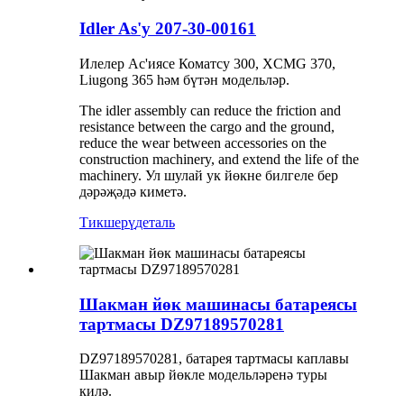
Idler As'y 207-30-00161
Илелер Ас'иясе Коматсу 300, XCMG 370,
Liugong 365 һәм бүтән модельләр.
The idler assembly can reduce the friction and
resistance between the cargo and the ground,
reduce the wear between accessories on the
construction machinery, and extend the life of the
machinery. Ул шулай ук ​​йөкне билгеле бер
дәрәҗәдә киметә.
Тикшерү
деталь
Шакман йөк машинасы батареясы
тартмасы DZ97189570281
DZ97189570281, батарея тартмасы каплавы
Шакман авыр йөкле модельләренә туры
килә.