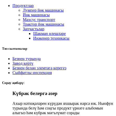
Продуктлар
Думпер йөк машинасы
Йөк машинасы
Махсус транспорт
Трактор йөк машинасы
Запчастьлар
Шакман өлешләре
Инженер техникасы
Тиз сылтамалар
Безнең турында
Завод кертү
Безнең белән элемтәгә керегез
Сыйфатлы инспекция
Сорау җибәрү:
Күбрәк белергә әзер
Ахыр нәтиҗәләрен күрүдән яхшырак нәрсә юк. Ньюфун
турында белү һәм соңгы продукт үрнәге альбомын
алыгыз һәм күбрәк мәгълүмат сорады