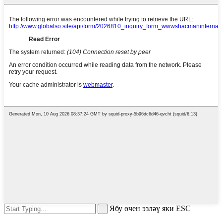
Ябу өчен эзләү яки ESC