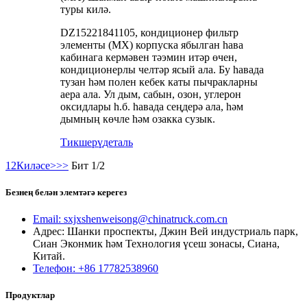
туры килә.
DZ15221841105, кондиционер фильтр
элементы (MX) корпуска ябылган һава
кабинага кермәвен тәэмин итәр өчен,
кондиционерлы челтәр ясый ала. Бу һавада
тузан һәм полен кебек каты пычракларны
аера ала. Ул дым, сабын, озон, углерон
оксидлары һ.б. һавада сеңдерә ала, һәм
дымның көчле һәм озакка сузык.
Тикшерү
деталь
1
2
Киләсе>
>>
Бит 1/2
Безнең белән элемтәгә керегез
Email: sxjxshenweisong@chinatruck.com.cn
Адрес: Шанки проспекты, Джин Вей индустриаль парк,
Сиан Эконмик һәм Технология үсеш зонасы, Сиана,
Китай.
Телефон: +86 17782538960
Продуктлар