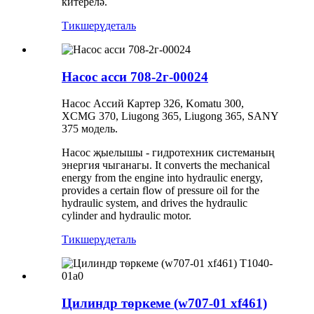
китерелә.
Тикшерү
деталь
Насос асси 708-2г-00024
Насос Ассий Картер 326, Komatu 300,
XCMG 370, Liugong 365, Liugong 365, SANY
375 модель.
Насос җыелышы - гидротехник системаның
энергия чыганагы. It converts the mechanical
energy from the engine into hydraulic energy,
provides a certain flow of pressure oil for the
hydraulic system, and drives the hydraulic
cylinder and hydraulic motor.
Тикшерү
деталь
Цилиндр төркеме (w707-01 xf461)