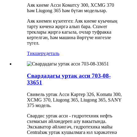
Аяк киеме Асси Коматсу 300, XCMG 370
һәм Liugong 365 һәм бүтән модельләр.
Аяк киемен күзәтегез: Аяк киеме куычның
тарту көченә җиргә алып бара. Crawer
треклары җиргә кагыла, очлар туфракка
кертелгән, һәм машина йөртүче нигезле
түгел.
Тикшерү
деталь
Свардадагы уртак асси 703-08-
33651
Свивель уртак Асси Картер 326, Komatu 300,
XCMG 370, Liugong 365, Liugong 365, SANY
375 модель.
Свардис уртак асси - гидротехник нефть
схемасын әйләндереп алу вакытында.
Экскаватор әйләнгәч, гидротехика майы
Centralзәк уртак кушылмага юл хәрәкәтенә