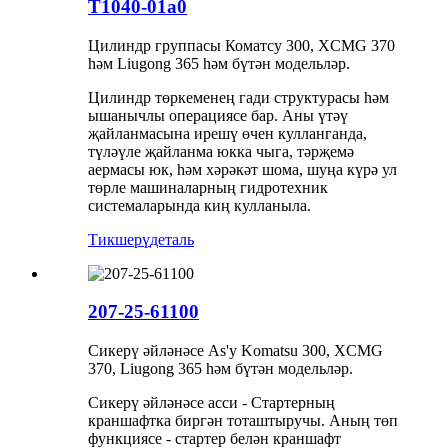
T1040-01a0
Цилиндр группасы Коматсу 300, XCMG 370
һәм Liugong 365 һәм бүтән модельләр.
Цилиндр төркеменең гади структурасы һәм
ышанычлы операциясе бар. Аны үтәү
җайланмасына ирешү өчен кулланганда,
түләүле җайланма юкка чыга, тәрҗемә
аермасы юк, һәм хәрәкәт шома, шуңа күрә ул
төрле машиналарның гидротехник
системаларында киң кулланыла.
Тикшерү
деталь
207-25-61100
Сикерү әйләнәсе As'y Komatsu 300, XCMG
370, Liugong 365 һәм бүтән модельләр.
Сикерү әйләнәсе асси - Стартерның
краншафтка биргән тоташтыручы. Аның төп
функциясе - стартер белән краншафт