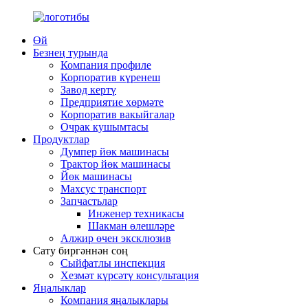
Өй
Безнең турында
Компания профиле
Корпоратив күренеш
Завод кертү
Предприятие хөрмәте
Корпоратив вакыйгалар
Очрак кушымтасы
Продуктлар
Думпер йөк машинасы
Трактор йөк машинасы
Йөк машинасы
Махсус транспорт
Запчастьлар
Инженер техникасы
Шакман өлешләре
Алжир өчен эксклюзив
Сату биргәннән соң
Сыйфатлы инспекция
Хезмәт күрсәтү консультация
Яңалыклар
Компания яңалыклары