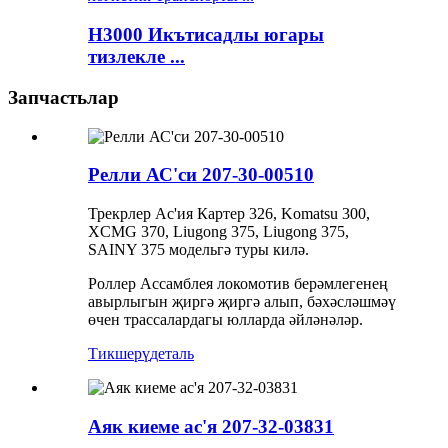
H3000 Икътисадлы югары
тизлекле ...
Запчастьлар
Релли АС'си 207-30-00510
Трекрлер Ас'ия Картер 326, Komatsu 300,
XCMG 370, Liugong 375, Liugong 375,
SAINY 375 модельгә туры килә.
Роллер Ассамблея локомотив берәмлегенең
авырлыгын җиргә җиргә алып, бәхәсләшмәү
өчен трассалардагы юлларда әйләнәләр.
Тикшерү
деталь
Аяк киеме ас'я 207-32-03831