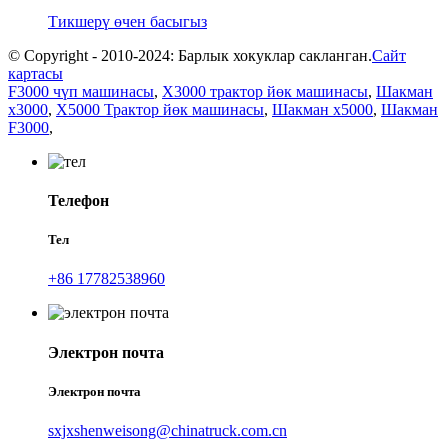
Тикшерү өчен басыгыз
© Copyright - 2010-2024: Барлык хокуклар сакланган.
Сайт
картасы
F3000 чүп машинасы
,
X3000 трактор йөк машинасы
,
Шакман
x3000
,
X5000 Трактор йөк машинасы
,
Шакман x5000
,
Шакман
F3000
,
Телефон
Тел
+86 17782538960
Электрон почта
Электрон почта
sxjxshenweisong@chinatruck.com.cn