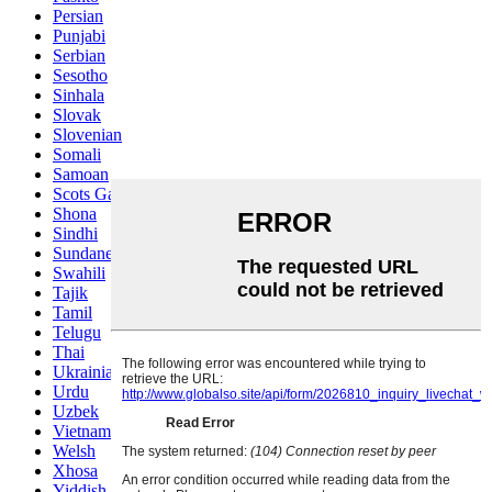
Persian
Punjabi
Serbian
Sesotho
Sinhala
Slovak
Slovenian
Somali
Samoan
Scots Gaelic
Shona
Sindhi
Sundanese
Swahili
Tajik
Tamil
Telugu
Thai
Ukrainian
Urdu
Uzbek
Vietnamese
Welsh
Xhosa
Yiddish