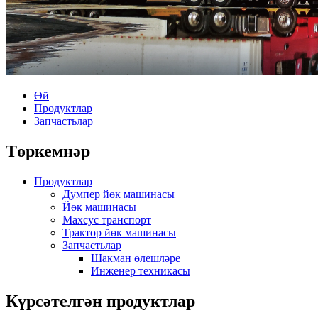
Өй
Продуктлар
Запчастьлар
Төркемнәр
Продуктлар
Думпер йөк машинасы
Йөк машинасы
Махсус транспорт
Трактор йөк машинасы
Запчастьлар
Шакман өлешләре
Инженер техникасы
Күрсәтелгән продуктлар