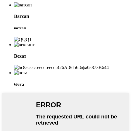
Ватсап
ватсап
Вехат
Өстә