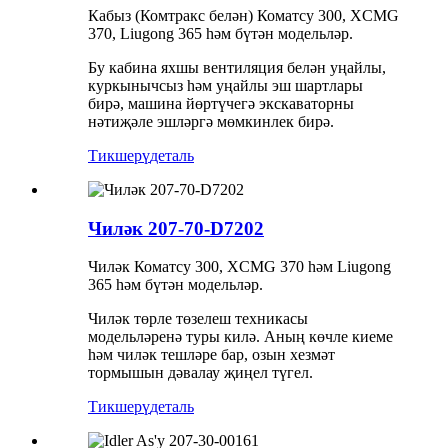
Кабыз (Комтракс белән) Коматсу 300, XCMG
370, Liugong 365 һәм бүтән модельләр.
Бу кабина яхшы вентиляция белән уңайлы,
куркынычсыз һәм уңайлы эш шартлары
бирә, машина йөртүчегә экскаваторны
нәтиҗәле эшләргә мөмкинлек бирә.
Тикшерү
деталь
Чиләк 207-70-D7202
Чиләк Коматсу 300, XCMG 370 һәм Liugong
365 һәм бүтән модельләр.
Чиләк төрле төзелеш техникасы
модельләренә туры килә. Аның көчле киеме
һәм чиләк тешләре бар, озын хезмәт
тормышын дәвалау җиңел түгел.
Тикшерү
деталь