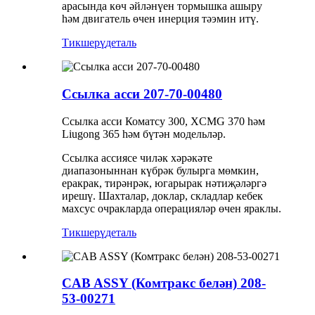
арасында көч әйләнүен тормышка ашыру
һәм двигатель өчен инерция тәэмин итү.
Тикшерү
деталь
Ссылка асси 207-70-00480
Ссылка асси Коматсу 300, XCMG 370 һәм
Liugong 365 һәм бүтән модельләр.
Ссылка ассиясе чиләк хәрәкәте
диапазоныннан күбрәк булырга мөмкин,
еракрак, тирәнрәк, югарырак нәтиҗәләргә
ирешү. Шахталар, доклар, складлар кебек
махсус очракларда операцияләр өчен яраклы.
Тикшерү
деталь
CAB ASSY (Комтракс белән) 208-
53-00271