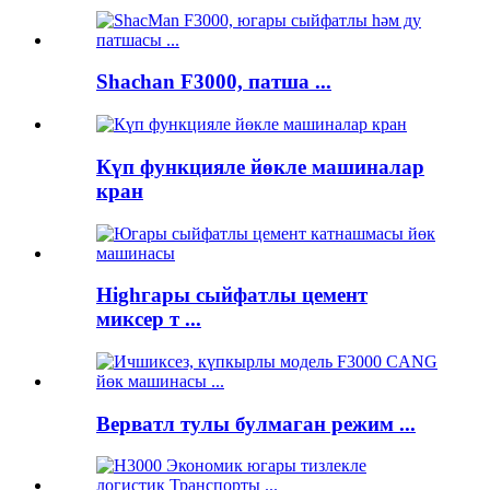
Shachan F3000, патша ...
Күп функцияле йөкле машиналар
кран
Highгары сыйфатлы цемент
миксер т ...
Верватл тулы булмаган режим ...