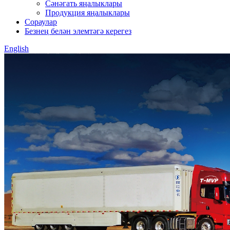
Сәнәгать яңалыклары
Продукция яңалыклары
Сораулар
Безнең белән элемтәгә керегез
English