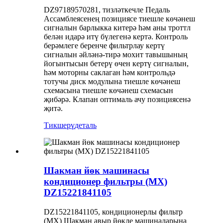
DZ97189570281, тизләткечле Педаль
Ассамблеясенең позициясе тиешле көчәнеш
сигналын барлыкка китерә һәм аны троттл
белән идарә итү бүлегенә кертә. Контроль
берәмлеге беренче фильтрлау кертү
сигналын әйләнә-тирә мохит тавышының
йогынтысын бетерү өчен кертү сигналын,
һәм моторны саклаган һәм контрольдә
тотучы диск модулына тиешле көчәнеш
схемасына тиешле көчәнеш схемасын
җибәрә. Клапан оптималь ачу позициясенә
җитә.
Тикшерү
деталь
Шакман йөк машинасы
кондиционер фильтры (MX)
DZ15221841105
DZ15221841105, кондиционерлы фильтр
(MX) Шакман авыр йөкле машиналарына